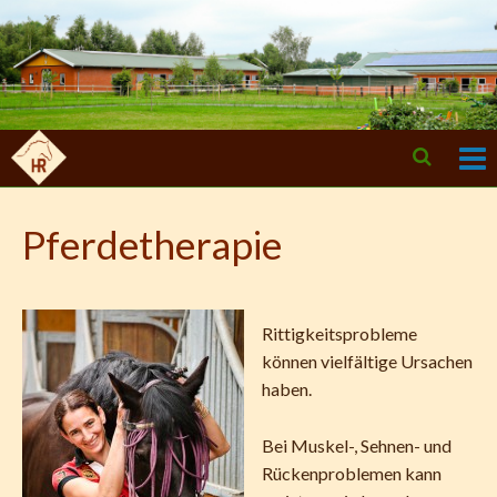
Skip
to
content
O
Ope
M
Sear
Pferdetherapie
m
form
Rittigkeitsprobleme
können vielfältige Ursachen
haben.
Bei Muskel-, Sehnen- und
Rückenproblemen kann