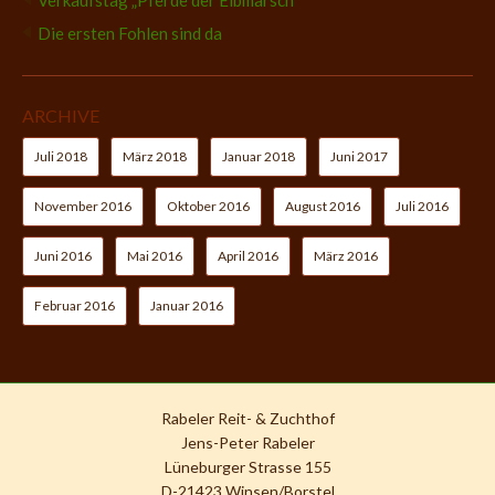
Verkaufstag „Pferde der Elbmarsch“
Die ersten Fohlen sind da
ARCHIVE
Juli 2018
März 2018
Januar 2018
Juni 2017
November 2016
Oktober 2016
August 2016
Juli 2016
Juni 2016
Mai 2016
April 2016
März 2016
Februar 2016
Januar 2016
Rabeler Reit- & Zuchthof
Jens-Peter Rabeler
Lüneburger Strasse 155
D-21423 Winsen/Borstel